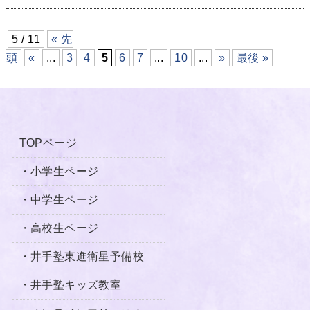
5 / 11
« 先
頭
«
...
3
4
5
6
7
...
10
...
»
最後 »
TOPページ
・小学生ページ
・中学生ページ
・高校生ページ
・井手塾東進衛星予備校
・井手塾キッズ教室