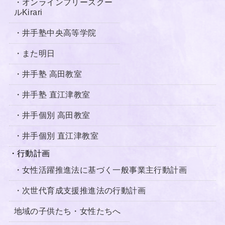
・オンラインフリースクー
ルKirari
・井手塾中央高等学院
・
また明日
・井手塾 高田教室
・井手塾 直江津教室
・井手個別 高田教室
・井手個別 直江津教室
・行動計画
・女性活躍推進法に基づく一般事業主行動計画
・次世代育成支援推進法の行動計画
地域の子供たち・女性たちへ