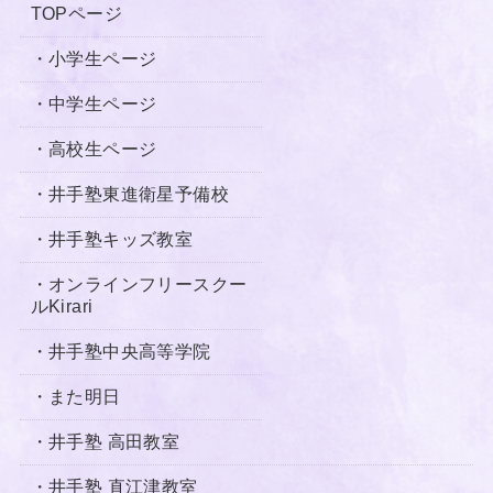
TOPページ
・小学生ページ
・中学生ページ
・高校生ページ
・井手塾東進衛星予備校
・井手塾キッズ教室
・オンラインフリースクー
ルKirari
・井手塾中央高等学院
・
また明日
・井手塾 高田教室
・井手塾 直江津教室